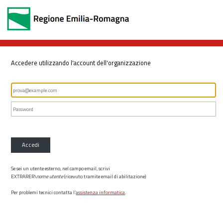
Accedere utilizzando l'account dell'organizzazione
Accedi
Se sei un utente esterno, nel campo email, scrivi
EXTRARER\
nome utente
(ricevuto tramite email di abilitazione)
Per problemi tecnici contatta l’
assistenza informatica
.