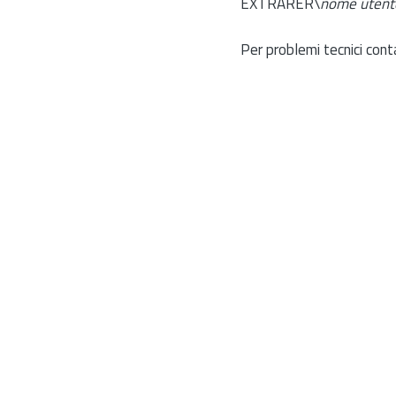
EXTRARER\
nome utent
Per problemi tecnici cont