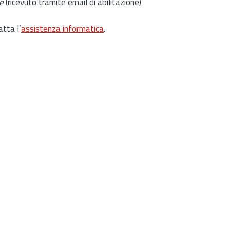
e
(ricevuto tramite email di abilitazione)
atta l’
assistenza informatica
.