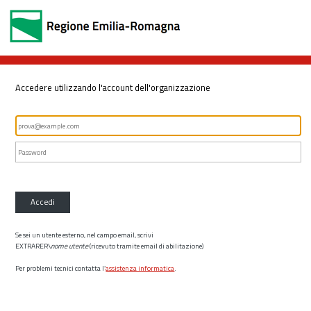
Accedere utilizzando l'account dell'organizzazione
Accedi
Se sei un utente esterno, nel campo email, scrivi
EXTRARER\
nome utente
(ricevuto tramite email di abilitazione)
Per problemi tecnici contatta l’
assistenza informatica
.