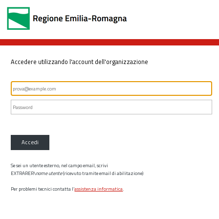
Accedere utilizzando l'account dell'organizzazione
Accedi
Se sei un utente esterno, nel campo email, scrivi
EXTRARER\
nome utente
(ricevuto tramite email di abilitazione)
Per problemi tecnici contatta l’
assistenza informatica
.