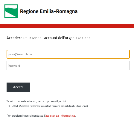
Accedere utilizzando l'account dell'organizzazione
Accedi
Se sei un utente esterno, nel campo email, scrivi
EXTRARER\
nome utente
(ricevuto tramite email di abilitazione)
Per problemi tecnici contatta l’
assistenza informatica
.