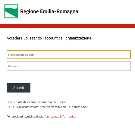
Accedere utilizzando l'account dell'organizzazione
Accedi
Se sei un utente esterno, nel campo email, scrivi
EXTRARER\
nome utente
(ricevuto tramite email di abilitazione)
Per problemi tecnici contatta l’
assistenza informatica
.