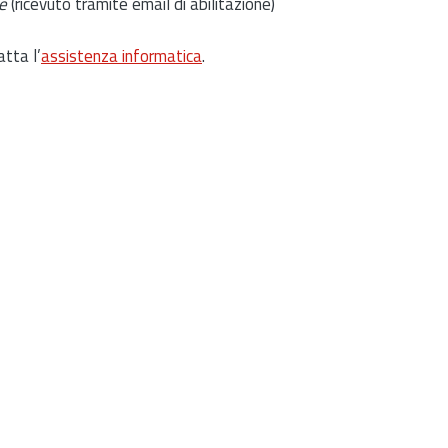
e
(ricevuto tramite email di abilitazione)
atta l’
assistenza informatica
.