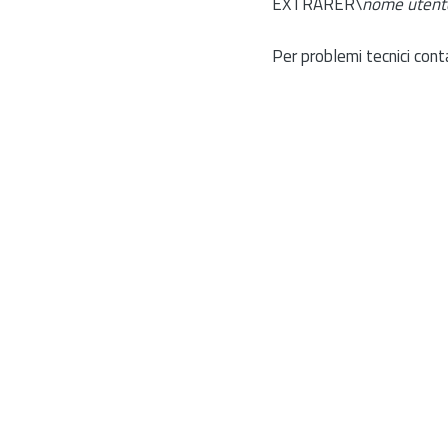
EXTRARER\
nome utent
Per problemi tecnici cont