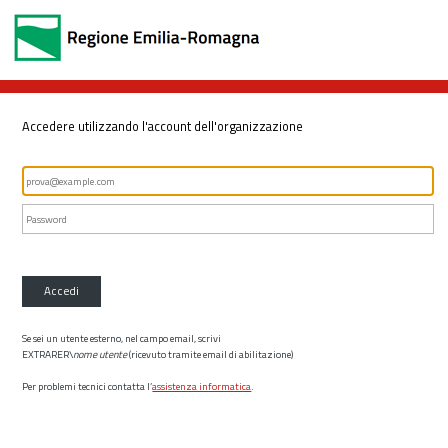
Accedere utilizzando l'account dell'organizzazione
Accedi
Se sei un utente esterno, nel campo email, scrivi
EXTRARER\
nome utente
(ricevuto tramite email di abilitazione)
Per problemi tecnici contatta l’
assistenza informatica
.