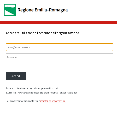
Accedere utilizzando l'account dell'organizzazione
Accedi
Se sei un utente esterno, nel campo email, scrivi
EXTRARER\
nome utente
(ricevuto tramite email di abilitazione)
Per problemi tecnici contatta l’
assistenza informatica
.