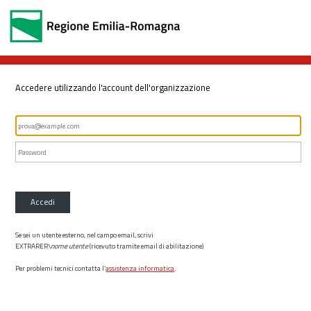
Accedere utilizzando l'account dell'organizzazione
Accedi
Se sei un utente esterno, nel campo email, scrivi
EXTRARER\
nome utente
(ricevuto tramite email di abilitazione)
Per problemi tecnici contatta l’
assistenza informatica
.