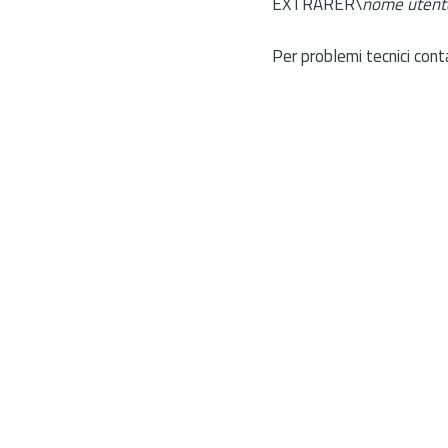
EXTRARER\
nome utent
Per problemi tecnici cont