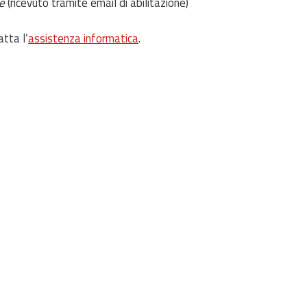
e
(ricevuto tramite email di abilitazione)
atta l’
assistenza informatica
.