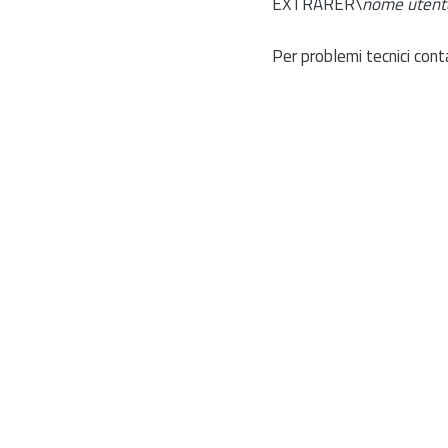
EXTRARER\
nome utent
Per problemi tecnici cont