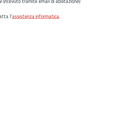
e
(ricevuto tramite email di abilitazione)
atta l’
assistenza informatica
.