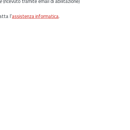
e
(ricevuto tramite email di abilitazione)
atta l’
assistenza informatica
.