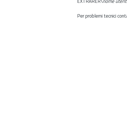
EXTRARER\
nome utent
Per problemi tecnici cont