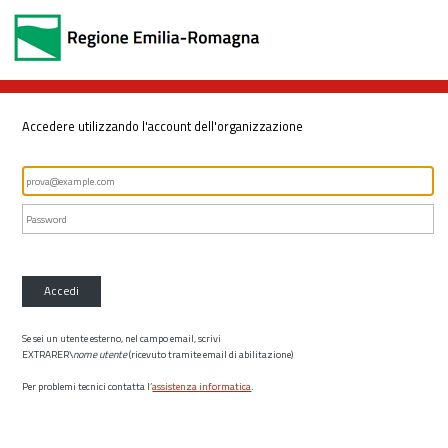
Accedere utilizzando l'account dell'organizzazione
Accedi
Se sei un utente esterno, nel campo email, scrivi
EXTRARER\
nome utente
(ricevuto tramite email di abilitazione)
Per problemi tecnici contatta l’
assistenza informatica
.