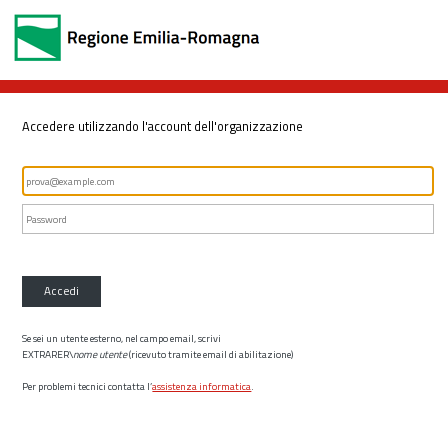
Accedere utilizzando l'account dell'organizzazione
Accedi
Se sei un utente esterno, nel campo email, scrivi
EXTRARER\
nome utente
(ricevuto tramite email di abilitazione)
Per problemi tecnici contatta l’
assistenza informatica
.