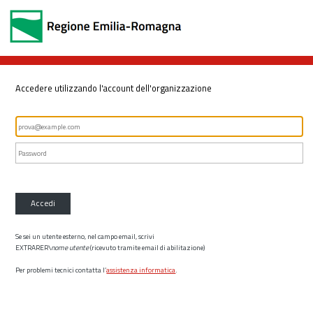
Accedere utilizzando l'account dell'organizzazione
Accedi
Se sei un utente esterno, nel campo email, scrivi
EXTRARER\
nome utente
(ricevuto tramite email di abilitazione)
Per problemi tecnici contatta l’
assistenza informatica
.