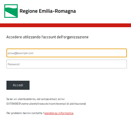
Accedere utilizzando l'account dell'organizzazione
Accedi
Se sei un utente esterno, nel campo email, scrivi
EXTRARER\
nome utente
(ricevuto tramite email di abilitazione)
Per problemi tecnici contatta l’
assistenza informatica
.