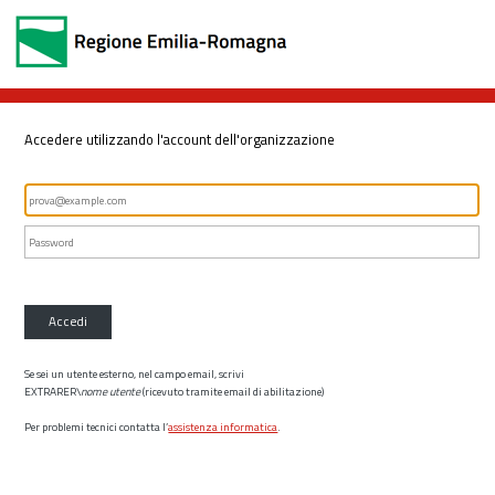
Accedere utilizzando l'account dell'organizzazione
Accedi
Se sei un utente esterno, nel campo email, scrivi
EXTRARER\
nome utente
(ricevuto tramite email di abilitazione)
Per problemi tecnici contatta l’
assistenza informatica
.