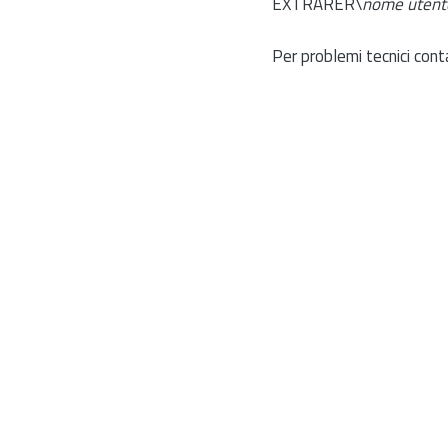
EXTRARER\
nome utent
Per problemi tecnici cont