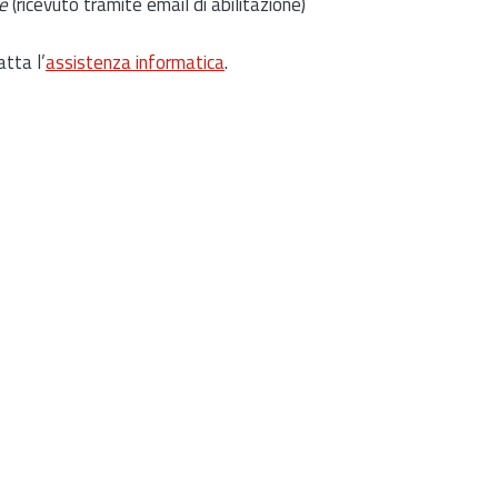
e
(ricevuto tramite email di abilitazione)
atta l’
assistenza informatica
.