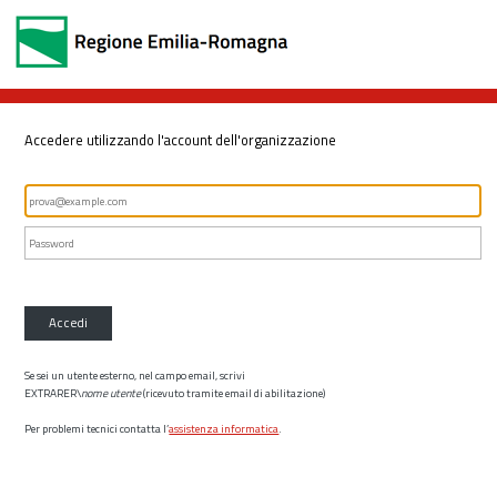
Accedere utilizzando l'account dell'organizzazione
Accedi
Se sei un utente esterno, nel campo email, scrivi
EXTRARER\
nome utente
(ricevuto tramite email di abilitazione)
Per problemi tecnici contatta l’
assistenza informatica
.