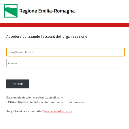
Accedere utilizzando l'account dell'organizzazione
Accedi
Se sei un utente esterno, nel campo email, scrivi
EXTRARER\
nome utente
(ricevuto tramite email di abilitazione)
Per problemi tecnici contatta l’
assistenza informatica
.