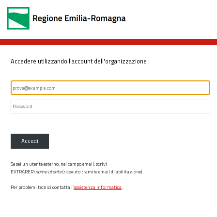
Accedere utilizzando l'account dell'organizzazione
Accedi
Se sei un utente esterno, nel campo email, scrivi
EXTRARER\
nome utente
(ricevuto tramite email di abilitazione)
Per problemi tecnici contatta l’
assistenza informatica
.