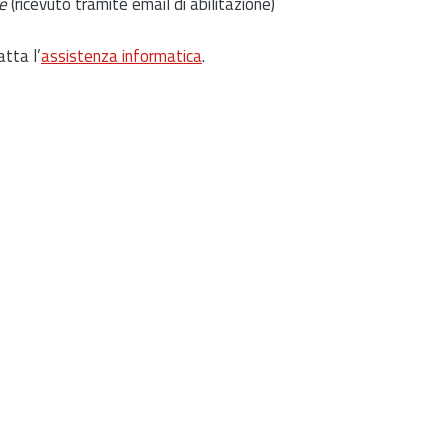
e
(ricevuto tramite email di abilitazione)
atta l’
assistenza informatica
.