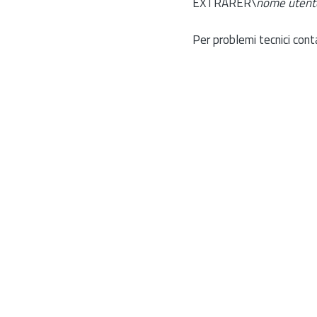
EXTRARER\
nome utent
Per problemi tecnici cont