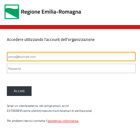
Accedere utilizzando l'account dell'organizzazione
Accedi
Se sei un utente esterno, nel campo email, scrivi
EXTRARER\
nome utente
(ricevuto tramite email di abilitazione)
Per problemi tecnici contatta l’
assistenza informatica
.