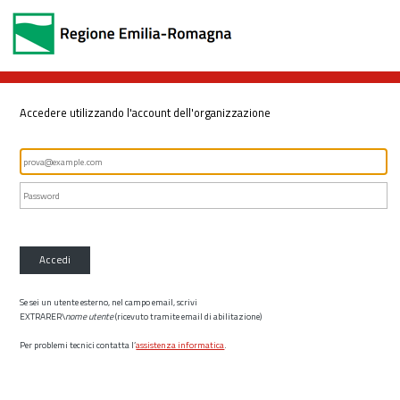
Accedere utilizzando l'account dell'organizzazione
Accedi
Se sei un utente esterno, nel campo email, scrivi
EXTRARER\
nome utente
(ricevuto tramite email di abilitazione)
Per problemi tecnici contatta l’
assistenza informatica
.