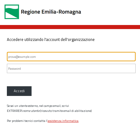
Accedere utilizzando l'account dell'organizzazione
Accedi
Se sei un utente esterno, nel campo email, scrivi
EXTRARER\
nome utente
(ricevuto tramite email di abilitazione)
Per problemi tecnici contatta l’
assistenza informatica
.