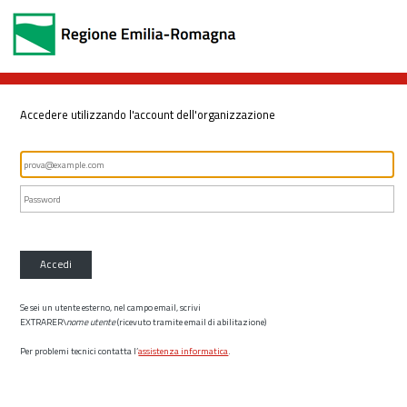
Accedere utilizzando l'account dell'organizzazione
Accedi
Se sei un utente esterno, nel campo email, scrivi
EXTRARER\
nome utente
(ricevuto tramite email di abilitazione)
Per problemi tecnici contatta l’
assistenza informatica
.