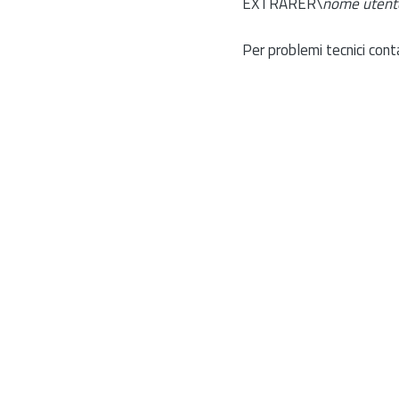
EXTRARER\
nome utent
Per problemi tecnici cont