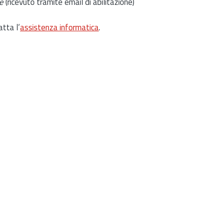
e
(ricevuto tramite email di abilitazione)
atta l’
assistenza informatica
.