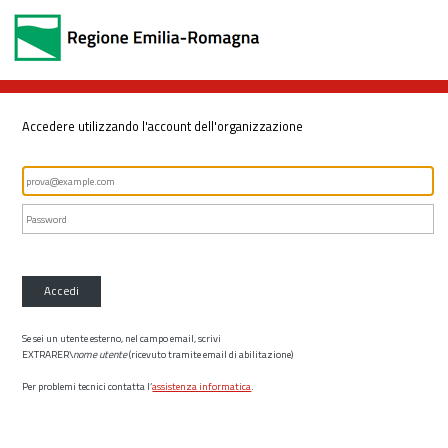
Accedere utilizzando l'account dell'organizzazione
Accedi
Se sei un utente esterno, nel campo email, scrivi
EXTRARER\
nome utente
(ricevuto tramite email di abilitazione)
Per problemi tecnici contatta l’
assistenza informatica
.