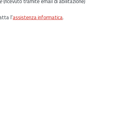
e
(ricevuto tramite email di abilitazione)
atta l’
assistenza informatica
.