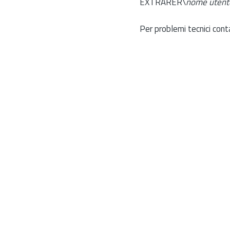
EXTRARER\
nome utent
Per problemi tecnici cont