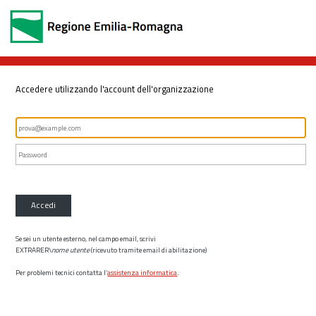
Accedere utilizzando l'account dell'organizzazione
Accedi
Se sei un utente esterno, nel campo email, scrivi
EXTRARER\
nome utente
(ricevuto tramite email di abilitazione)
Per problemi tecnici contatta l’
assistenza informatica
.