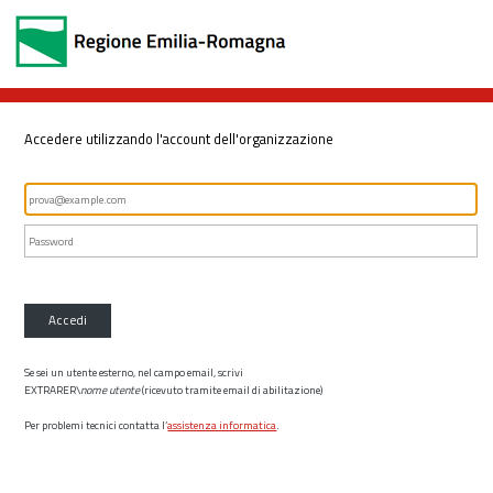
Accedere utilizzando l'account dell'organizzazione
Accedi
Se sei un utente esterno, nel campo email, scrivi
EXTRARER\
nome utente
(ricevuto tramite email di abilitazione)
Per problemi tecnici contatta l’
assistenza informatica
.