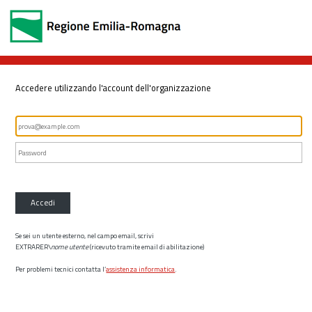
Accedere utilizzando l'account dell'organizzazione
Accedi
Se sei un utente esterno, nel campo email, scrivi
EXTRARER\
nome utente
(ricevuto tramite email di abilitazione)
Per problemi tecnici contatta l’
assistenza informatica
.