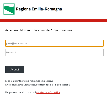
Accedere utilizzando l'account dell'organizzazione
Accedi
Se sei un utente esterno, nel campo email, scrivi
EXTRARER\
nome utente
(ricevuto tramite email di abilitazione)
Per problemi tecnici contatta l’
assistenza informatica
.