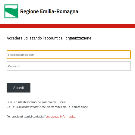
Accedere utilizzando l'account dell'organizzazione
Accedi
Se sei un utente esterno, nel campo email, scrivi
EXTRARER\
nome utente
(ricevuto tramite email di abilitazione)
Per problemi tecnici contatta l’
assistenza informatica
.