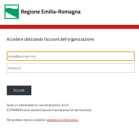
Accedere utilizzando l'account dell'organizzazione
Accedi
Se sei un utente esterno, nel campo email, scrivi
EXTRARER\
nome utente
(ricevuto tramite email di abilitazione)
Per problemi tecnici contatta l’
assistenza informatica
.