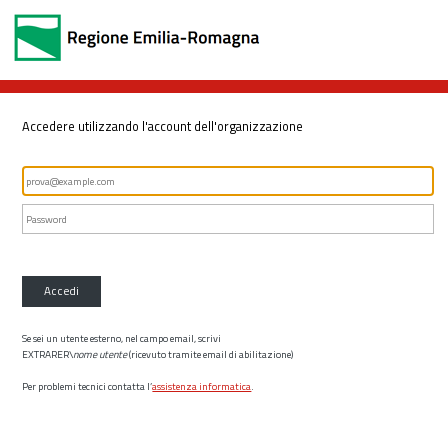
Accedere utilizzando l'account dell'organizzazione
Accedi
Se sei un utente esterno, nel campo email, scrivi
EXTRARER\
nome utente
(ricevuto tramite email di abilitazione)
Per problemi tecnici contatta l’
assistenza informatica
.