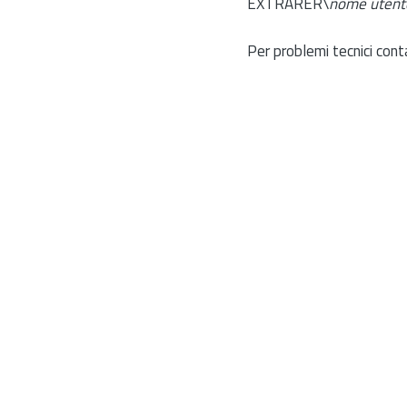
EXTRARER\
nome utent
Per problemi tecnici cont