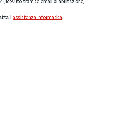
e
(ricevuto tramite email di abilitazione)
atta l’
assistenza informatica
.