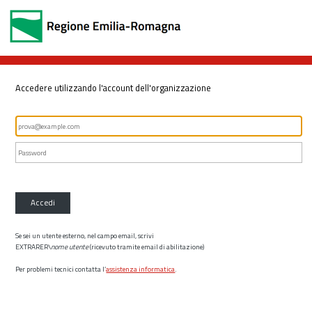
Accedere utilizzando l'account dell'organizzazione
Accedi
Se sei un utente esterno, nel campo email, scrivi
EXTRARER\
nome utente
(ricevuto tramite email di abilitazione)
Per problemi tecnici contatta l’
assistenza informatica
.