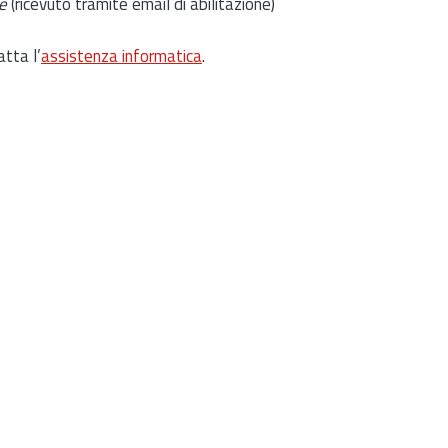
e
(ricevuto tramite email di abilitazione)
atta l’
assistenza informatica
.