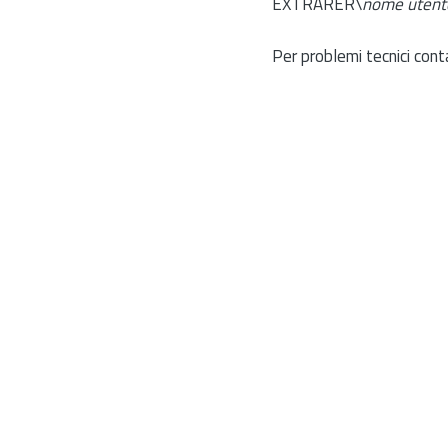
EXTRARER\
nome utent
Per problemi tecnici cont