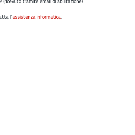
e
(ricevuto tramite email di abilitazione)
atta l’
assistenza informatica
.