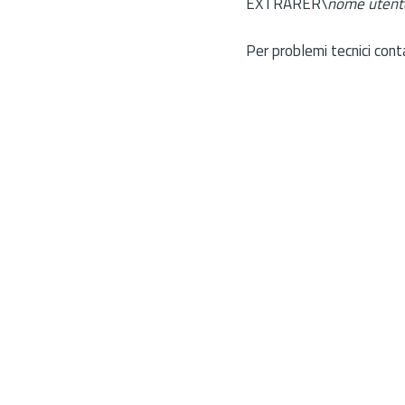
EXTRARER\
nome utent
Per problemi tecnici cont