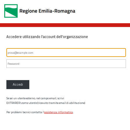
Accedere utilizzando l'account dell'organizzazione
Accedi
Se sei un utente esterno, nel campo email, scrivi
EXTRARER\
nome utente
(ricevuto tramite email di abilitazione)
Per problemi tecnici contatta l’
assistenza informatica
.