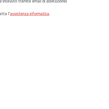
e
(ricevuto tramite email di abilitazione)
atta l’
assistenza informatica
.