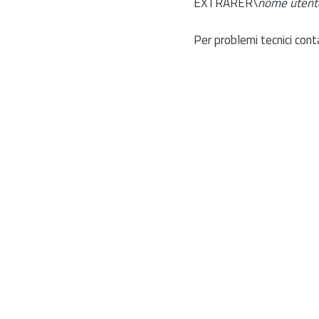
EXTRARER\
nome utent
Per problemi tecnici cont