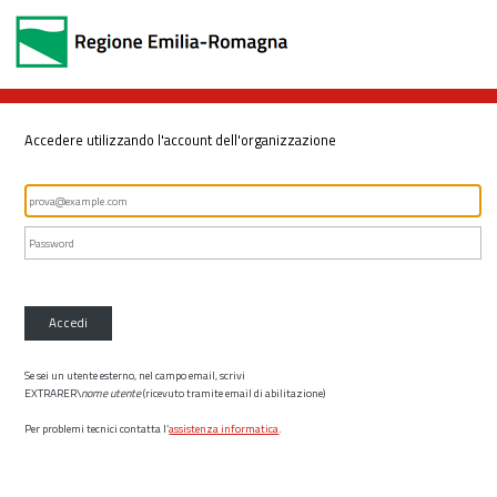
Accedere utilizzando l'account dell'organizzazione
Accedi
Se sei un utente esterno, nel campo email, scrivi
EXTRARER\
nome utente
(ricevuto tramite email di abilitazione)
Per problemi tecnici contatta l’
assistenza informatica
.