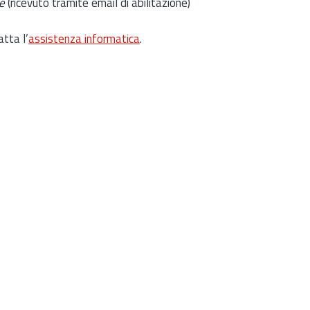
e
(ricevuto tramite email di abilitazione)
atta l’
assistenza informatica
.