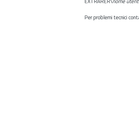
EXTRARER\
nome utent
Per problemi tecnici cont