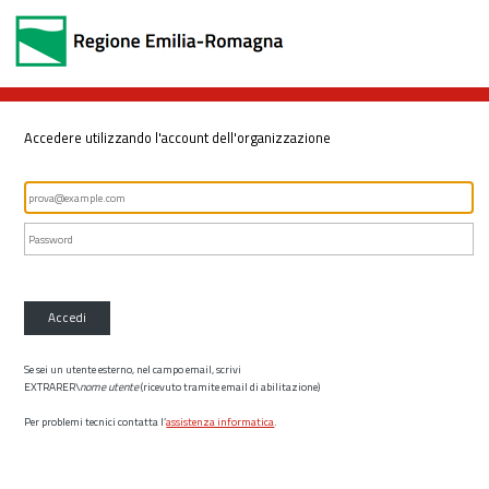
Accedere utilizzando l'account dell'organizzazione
Accedi
Se sei un utente esterno, nel campo email, scrivi
EXTRARER\
nome utente
(ricevuto tramite email di abilitazione)
Per problemi tecnici contatta l’
assistenza informatica
.