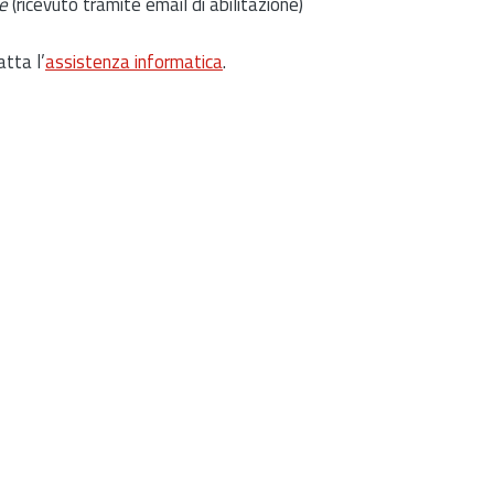
e
(ricevuto tramite email di abilitazione)
atta l’
assistenza informatica
.