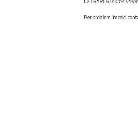
EXTRARER\
nome utent
Per problemi tecnici cont