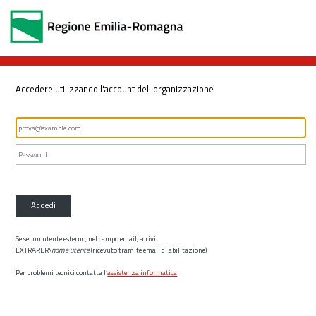
Accedere utilizzando l'account dell'organizzazione
Accedi
Se sei un utente esterno, nel campo email, scrivi
EXTRARER\
nome utente
(ricevuto tramite email di abilitazione)
Per problemi tecnici contatta l’
assistenza informatica
.