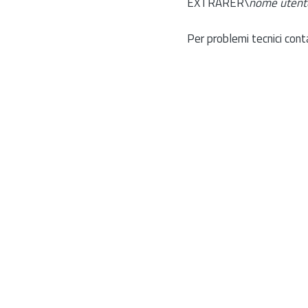
EXTRARER\
nome utent
Per problemi tecnici cont