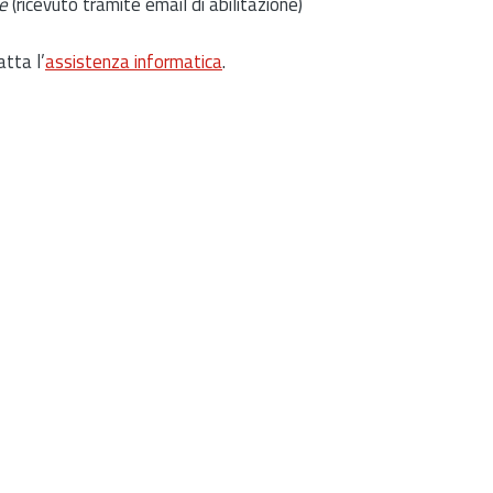
e
(ricevuto tramite email di abilitazione)
atta l’
assistenza informatica
.