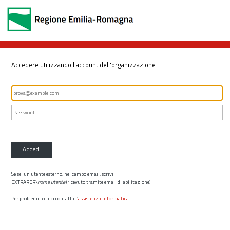
Accedere utilizzando l'account dell'organizzazione
Accedi
Se sei un utente esterno, nel campo email, scrivi
EXTRARER\
nome utente
(ricevuto tramite email di abilitazione)
Per problemi tecnici contatta l’
assistenza informatica
.